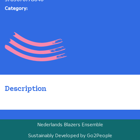
Category:
CD
Description
Nederlands Blazers Ensemble
Sustainably Developed by
Go2People