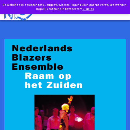
Doorgaan naar inhoud
De webshop is gesloten tot 11 augustus, bestellingen zullen daarna verstuurd worden.
0
EN
Hopelijk tot ziens in het theater!
Dismiss