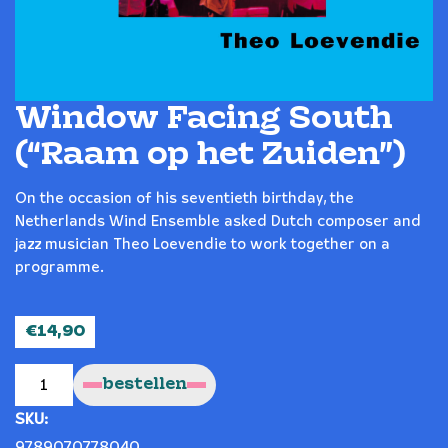
Window Facing South
(“Raam op het Zuiden”)
On the occasion of his seventieth birthday, the
Netherlands Wind Ensemble asked Dutch composer and
jazz musician Theo Loevendie to work together on a
programme.
€
14,90
Window
Facing
bestellen
South
("Raam
op
SKU:
het
Zuiden")
quantity
9789070778040