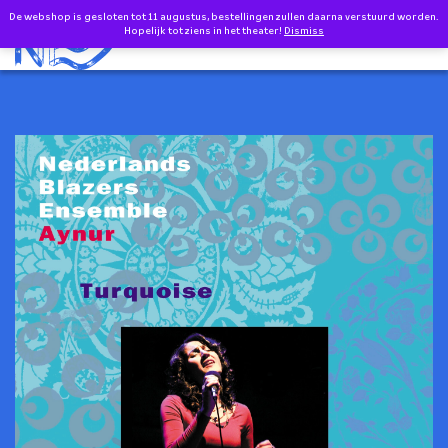
Doorgaan naar inhoud
De webshop is gesloten tot 11 augustus, bestellingen zullen daarna verstuurd worden.
0
EN
Hopelijk tot ziens in het theater!
Dismiss